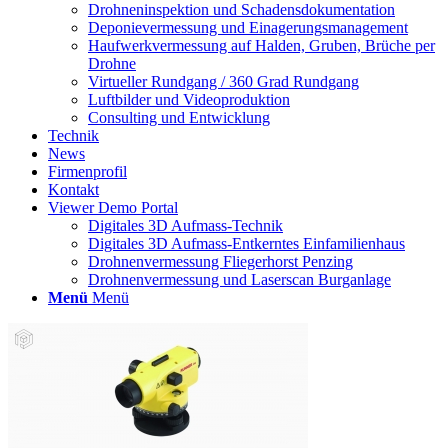
Drohneninspektion und Schadensdokumentation
Deponievermessung und Einagerungsmanagement
Haufwerkvermessung auf Halden, Gruben, Brüche per
Drohne
Virtueller Rundgang / 360 Grad Rundgang
Luftbilder und Videoproduktion
Consulting und Entwicklung
Technik
News
Firmenprofil
Kontakt
Viewer Demo Portal
Digitales 3D Aufmass-Technik
Digitales 3D Aufmass-Entkerntes Einfamilienhaus
Drohnenvermessung Fliegerhorst Penzing
Drohnenvermessung und Laserscan Burganlage
Menü
Menü