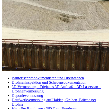
Baufortschritt dokumentieren und Überwachen
Drohneninspektion und Schadensdokumentation
3D Vermessung – Digitales 3D Aufmaß – 3D Laserscan –
Drohnenvermessung
Deponievermessung
Haufwerkvermessung auf Halden, Gruben, Brüche per
Drohne
Virtueller Rundgang / 360 Grad Rundgang