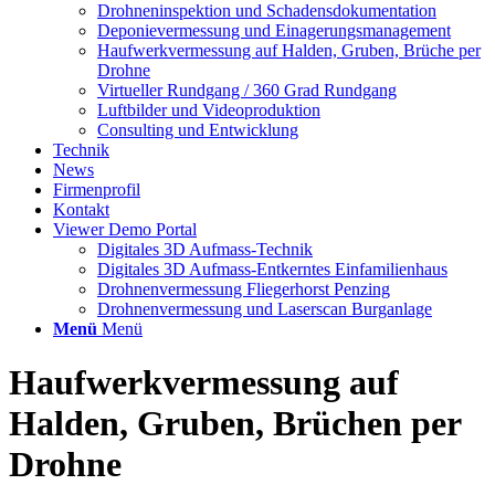
Drohneninspektion und Schadensdokumentation
Deponievermessung und Einagerungsmanagement
Haufwerkvermessung auf Halden, Gruben, Brüche per
Drohne
Virtueller Rundgang / 360 Grad Rundgang
Luftbilder und Videoproduktion
Consulting und Entwicklung
Technik
News
Firmenprofil
Kontakt
Viewer Demo Portal
Digitales 3D Aufmass-Technik
Digitales 3D Aufmass-Entkerntes Einfamilienhaus
Drohnenvermessung Fliegerhorst Penzing
Drohnenvermessung und Laserscan Burganlage
Menü
Menü
Haufwerkvermessung auf
Halden, Gruben, Brüchen per
Drohne