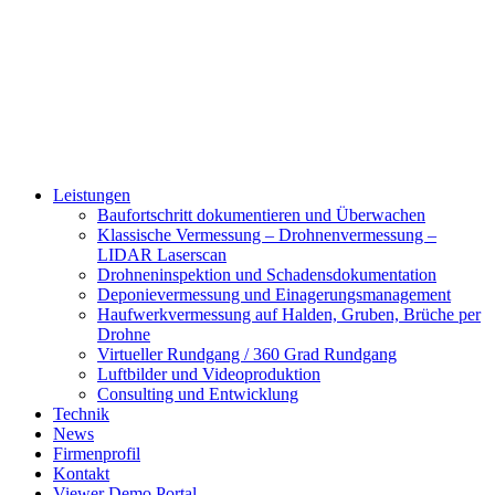
Leistungen
Baufortschritt dokumentieren und Überwachen
Klassische Vermessung – Drohnenvermessung –
LIDAR Laserscan
Drohneninspektion und Schadensdokumentation
Deponievermessung und Einagerungsmanagement
Haufwerkvermessung auf Halden, Gruben, Brüche per
Drohne
Virtueller Rundgang / 360 Grad Rundgang
Luftbilder und Videoproduktion
Consulting und Entwicklung
Technik
News
Firmenprofil
Kontakt
Viewer Demo Portal