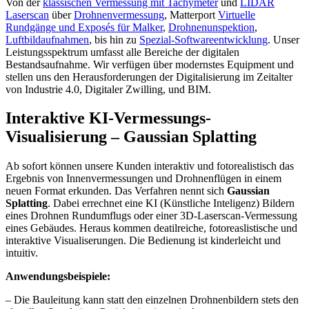
Von der
klassischen Vermessung mit Tachymeter
und
LIDAR
Laserscan
über
Drohnenvermessung
, Matterport
Virtuelle
Rundgänge und Exposés für Malker
,
Drohnenunspektion
,
Luftbildaufnahmen
, bis hin zu
Spezial-Softwareentwicklung
. Unser
Leistungsspektrum umfasst alle Bereiche der digitalen
Bestandsaufnahme. Wir verfügen über modernstes Equipment und
stellen uns den Herausforderungen der Digitalisierung im Zeitalter
von Industrie 4.0, Digitaler Zwilling, und BIM.
Interaktive KI-Vermessungs-
Visualisierung – Gaussian Splatting
Ab sofort können unsere Kunden interaktiv und fotorealistisch das
Ergebnis von Innenvermessungen und Drohnenflügen in einem
neuen Format erkunden. Das Verfahren nennt sich
Gaussian
Splatting
. Dabei errechnet eine KI (Künstliche Inteligenz) Bildern
eines Drohnen Rundumflugs oder einer 3D-Laserscan-Vermessung
eines Gebäudes. Heraus kommen deatilreiche, fotoreaslistische und
interaktive Visualiserungen. Die Bedienung ist kinderleicht und
intuitiv.
Anwendungsbeispiele:
– Die Bauleitung kann statt den einzelnen Drohnenbildern stets den