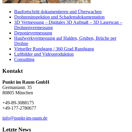
Baufortschritt dokumentieren und Überwachen
Drohneninspektion und Schadensdokumentation
3D Vermessung – Digitales 3D Aufmaß – 3D Laserscan –
Drohnenvermessung
Deponievermessung
Haufwerkvermessung auf Halden, Gruben, Brüche per
Drohne
Virtueller Rundgang / 360 Grad Rundgang
Luftbilder und Videoproduktion
Consulting
Kontakt
Punkt im Raum GmbH
Germaniastr. 35
80805 München
+49-89-3088175
+49-177-2780677
info@punkt-im-raum.de
Letzte News