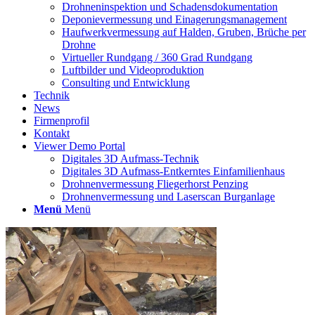
Drohneninspektion und Schadensdokumentation
Deponievermessung und Einagerungsmanagement
Haufwerkvermessung auf Halden, Gruben, Brüche per
Drohne
Virtueller Rundgang / 360 Grad Rundgang
Luftbilder und Videoproduktion
Consulting und Entwicklung
Technik
News
Firmenprofil
Kontakt
Viewer Demo Portal
Digitales 3D Aufmass-Technik
Digitales 3D Aufmass-Entkerntes Einfamilienhaus
Drohnenvermessung Fliegerhorst Penzing
Drohnenvermessung und Laserscan Burganlage
Menü
Menü