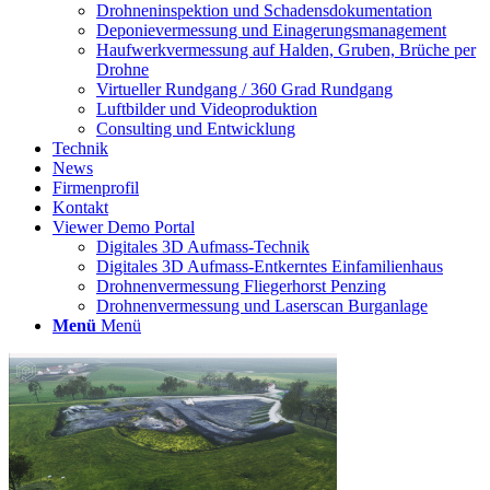
Drohneninspektion und Schadensdokumentation
Deponievermessung und Einagerungsmanagement
Haufwerkvermessung auf Halden, Gruben, Brüche per
Drohne
Virtueller Rundgang / 360 Grad Rundgang
Luftbilder und Videoproduktion
Consulting und Entwicklung
Technik
News
Firmenprofil
Kontakt
Viewer Demo Portal
Digitales 3D Aufmass-Technik
Digitales 3D Aufmass-Entkerntes Einfamilienhaus
Drohnenvermessung Fliegerhorst Penzing
Drohnenvermessung und Laserscan Burganlage
Menü
Menü