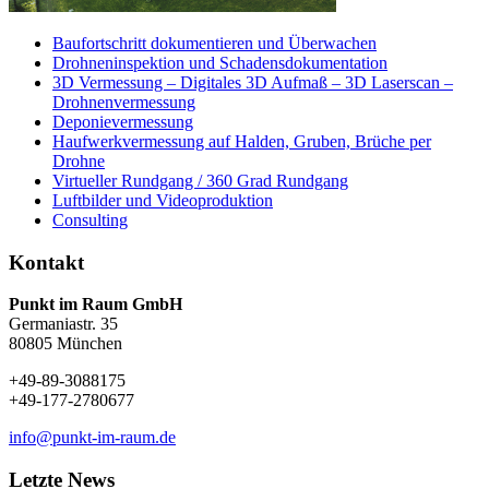
Baufortschritt dokumentieren und Überwachen
Drohneninspektion und Schadensdokumentation
3D Vermessung – Digitales 3D Aufmaß – 3D Laserscan –
Drohnenvermessung
Deponievermessung
Haufwerkvermessung auf Halden, Gruben, Brüche per
Drohne
Virtueller Rundgang / 360 Grad Rundgang
Luftbilder und Videoproduktion
Consulting
Kontakt
Punkt im Raum GmbH
Germaniastr. 35
80805 München
+49-89-3088175
+49-177-2780677
info@punkt-im-raum.de
Letzte News