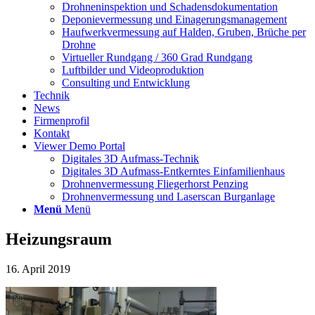
Drohneninspektion und Schadensdokumentation
Deponievermessung und Einagerungsmanagement
Haufwerkvermessung auf Halden, Gruben, Brüche per
Drohne
Virtueller Rundgang / 360 Grad Rundgang
Luftbilder und Videoproduktion
Consulting und Entwicklung
Technik
News
Firmenprofil
Kontakt
Viewer Demo Portal
Digitales 3D Aufmass-Technik
Digitales 3D Aufmass-Entkerntes Einfamilienhaus
Drohnenvermessung Fliegerhorst Penzing
Drohnenvermessung und Laserscan Burganlage
Menü
Menü
Heizungsraum
16. April 2019