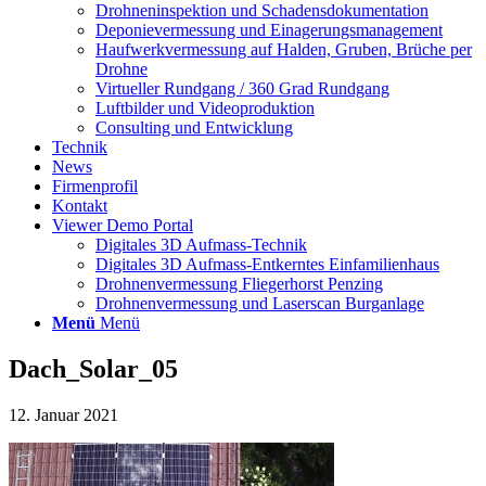
Drohneninspektion und Schadensdokumentation
Deponievermessung und Einagerungsmanagement
Haufwerkvermessung auf Halden, Gruben, Brüche per
Drohne
Virtueller Rundgang / 360 Grad Rundgang
Luftbilder und Videoproduktion
Consulting und Entwicklung
Technik
News
Firmenprofil
Kontakt
Viewer Demo Portal
Digitales 3D Aufmass-Technik
Digitales 3D Aufmass-Entkerntes Einfamilienhaus
Drohnenvermessung Fliegerhorst Penzing
Drohnenvermessung und Laserscan Burganlage
Menü
Menü
Dach_Solar_05
12. Januar 2021