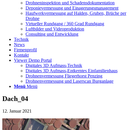
Drohneninspektion und Schadensdokumentation
Deponievermessung und Einagerungsmanagement
Haufwerkvermessung auf Halden, Gruben, Brüche per
Drohne
Virtueller Rundgang / 360 Grad Rundgang
Luftbilder und Videoproduktion
Consulting und Entwicklung
Technik
News
Firmenprofil
Kontakt
Viewer Demo Portal
Digitales 3D Aufmass-Technik
Digitales 3D Aufmass-Entkerntes Einfamilienhaus
Drohnenvermessung Fliegerhorst Penzing
Drohnenvermessung und Laserscan Burganlage
Menü
Menü
Dach_04
12. Januar 2021